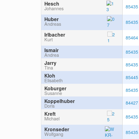
Hesch
85435
Johannes
Huber
85435
Andreas
Irlbacher
85464
Kurt
Ismair
85435
Andrea
Jarry
85435
Tina
Kloh
85445
Elisabeth
Koburger
85435
Susanne
Koppelhuber
84427
Doris
Kreft
85435
Michael
Kronseder
85435
Wolfgang