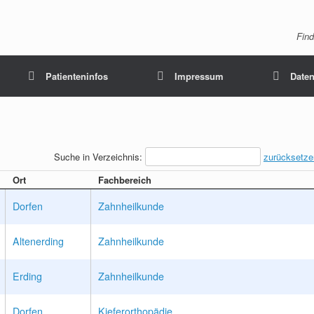
Find
Patienteninfos
Impressum
Daten
Suche in Verzeichnis:
zurücksetze
Ort
Fachbereich
Dorfen
Zahnheilkunde
Altenerding
Zahnheilkunde
Erding
Zahnheilkunde
Dorfen
Kieferorthopädie