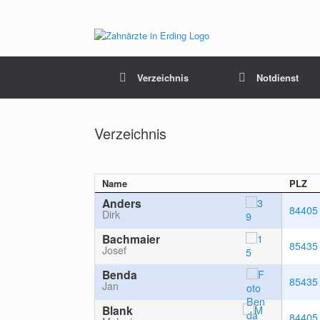
Verzeichnis
Notdienst
Verzeichnis
Name
PLZ
Anders
84405
Dirk
Bachmaier
85435
Josef
Benda
85435
Jan
Blank
84405