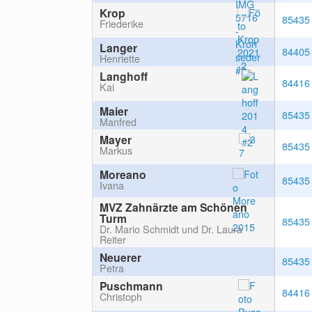
Krop
85435
Friederike
Langer
84405
Henriette
Langhoff
84416
Kai
Maier
85435
Manfred
Mayer
85435
Markus
Moreano
85435
Ivana
MVZ Zahnärzte am Schönen
Turm
85435
Dr. Mario Schmidt und Dr. Laura
Reiter
Neuerer
85435
Petra
Puschmann
84416
Christoph