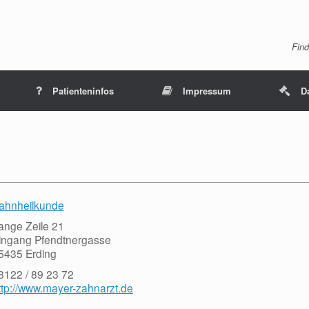
Find
Patienteninfos
Impressum
D
ahnheilkunde
ange Zeile 21
ingang Pfendtnergasse
5435 Erding
8122 / 89 23 72
ttp://www.mayer-zahnarzt.de